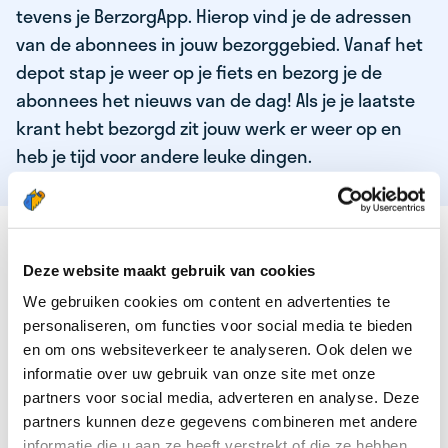
tevens je BerzorgApp. Hierop vind je de adressen
van de abonnees in jouw bezorggebied. Vanaf het
depot stap je weer op je fiets en bezorg je de
abonnees het nieuws van de dag! Als je je laatste
krant hebt bezorgd zit jouw werk er weer op en
heb je tijd voor andere leuke dingen.
DEZE KWALITEITEN HEEFT ONZE TOP
KRANTENBEZORGER
Deze website maakt gebruik van cookies
We gebruiken cookies om content en advertenties te
Je bent verantwoordelijk en zelfstandig
personaliseren, om functies voor social media te bieden
Je houdt van lekker bewegen in de frisse lucht
en om ons websiteverkeer te analyseren. Ook delen we
informatie over uw gebruik van onze site met onze
Je houdt vooral van fijn werk dat lekker bijverdient!
partners voor social media, adverteren en analyse. Deze
Je wordt blij van het bezorgen van het laatste nieuws
partners kunnen deze gegevens combineren met andere
informatie die u aan ze heeft verstrekt of die ze hebben