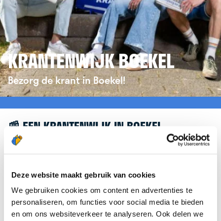
KRANTENWIJK BOEKEL
Bezorg de krant in Boekel!
📰 EEN KRANTENWIJK IN BOEKEL
Leuk dat je geïnteresseerd bent in een
krantenwijk in Boekel! Om je verder te helpen,
verwijzen we je graag door naar de website van
Deze website maakt gebruik van cookies
krantenbezorgen.nl
. Daar kun je je eenvoudig
We gebruiken cookies om content en advertenties te
aanmelden om de krant te bezorgen in Boekel.
personaliseren, om functies voor social media te bieden
en om ons websiteverkeer te analyseren. Ook delen we