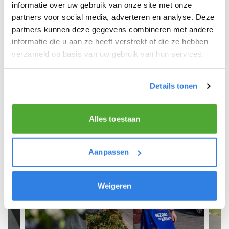
We hopen dat je snel aan de slag kunt en wensen
informatie over uw gebruik van onze site met onze
je veel succes! 🚴‍♂️💨
partners voor social media, adverteren en analyse. Deze
partners kunnen deze gegevens combineren met andere
informatie die u aan ze heeft verstrekt of die ze hebben
verzameld op basis van uw gebruik van hun services.
Meld je aan als krantenbezorger!
Details tonen
Alles toestaan
Aanpassen
Weigeren