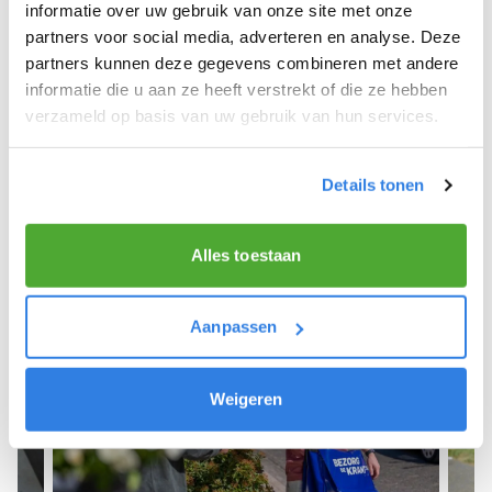
We hopen dat je snel aan de slag kunt en wensen
informatie over uw gebruik van onze site met onze
je veel succes! 🚴‍♂️💨
partners voor social media, adverteren en analyse. Deze
partners kunnen deze gegevens combineren met andere
informatie die u aan ze heeft verstrekt of die ze hebben
verzameld op basis van uw gebruik van hun services.
Meld je aan als krantenbezorger!
Details tonen
Alles toestaan
Aanpassen
Weigeren