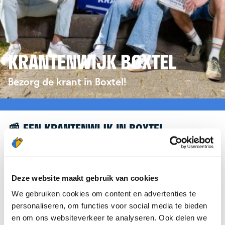
KRANTENWIJK BOXTEL
Bezorg de krant in Boxtel!
📰 EEN KRANTENWIJK IN BOXTEL
Leuk dat je geïnteresseerd bent in een
krantenwijk in Boxtel! Om je verder te helpen,
verwijzen we je graag door naar de website van
Deze website maakt gebruik van cookies
krantenbezorgen.nl
. Daar kun je je eenvoudig
We gebruiken cookies om content en advertenties te
aanmelden om de krant te bezorgen in Boxtel.
personaliseren, om functies voor social media te bieden
en om ons websiteverkeer te analyseren. Ook delen we