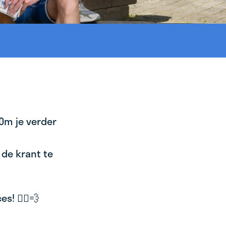
 Om je verder
 de krant te
! 🚴‍♂️💨