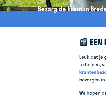
Bezorg de krant in Breda
📰 EEN
Leuk dat je 
te helpen, v
krantenbezo
bezorgen in
We hopen dat