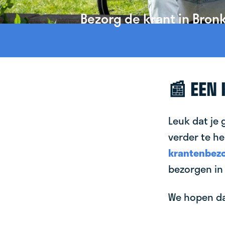
Bezorg de krant in Bron
📰 EEN
Leuk dat je 
verder te he
krantenbezo
bezorgen in
We hopen dat