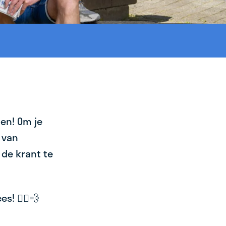
en! Om je
 van
 de krant te
! 🚴‍♂️💨