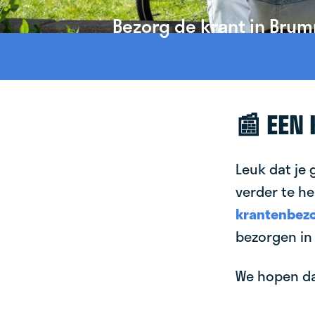
Bezorg de krant in Bru
📰 EEN
Leuk dat je
verder te he
krantenbezo
bezorgen i
We hopen dat