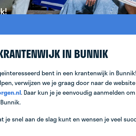
k!
 KRANTENWIJK IN BUNNIK
geïnteresseerd bent in een krantenwijk in Bunnik
lpen, verwijzen we je graag door naar de website
rgen.nl
. Daar kun je je eenvoudig aanmelden om
 Bunnik.
 je snel aan de slag kunt en wensen je veel succes