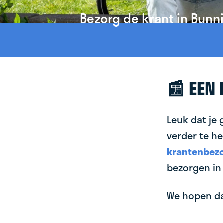
Bezorg de krant in Bunni
📰 EEN
Leuk dat je 
verder te he
krantenbezo
bezorgen in
We hopen dat