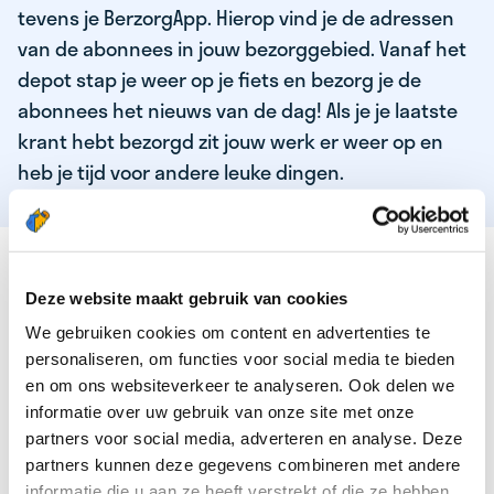
tevens je BerzorgApp. Hierop vind je de adressen
van de abonnees in jouw bezorggebied. Vanaf het
depot stap je weer op je fiets en bezorg je de
abonnees het nieuws van de dag! Als je je laatste
krant hebt bezorgd zit jouw werk er weer op en
heb je tijd voor andere leuke dingen.
DEZE KWALITEITEN HEEFT ONZE TOP
KRANTENBEZORGER
Deze website maakt gebruik van cookies
We gebruiken cookies om content en advertenties te
Je bent verantwoordelijk en zelfstandig
personaliseren, om functies voor social media te bieden
Je houdt van lekker bewegen in de frisse lucht
en om ons websiteverkeer te analyseren. Ook delen we
informatie over uw gebruik van onze site met onze
Je houdt vooral van fijn werk dat lekker bijverdient!
partners voor social media, adverteren en analyse. Deze
Je wordt blij van het bezorgen van het laatste nieuws
partners kunnen deze gegevens combineren met andere
informatie die u aan ze heeft verstrekt of die ze hebben