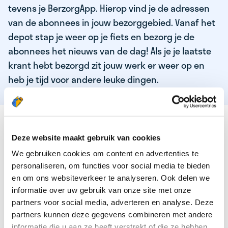
tevens je BerzorgApp. Hierop vind je de adressen
van de abonnees in jouw bezorggebied. Vanaf het
depot stap je weer op je fiets en bezorg je de
abonnees het nieuws van de dag! Als je je laatste
krant hebt bezorgd zit jouw werk er weer op en
heb je tijd voor andere leuke dingen.
DEZE KWALITEITEN HEEFT ONZE TOP
KRANTENBEZORGER
Deze website maakt gebruik van cookies
We gebruiken cookies om content en advertenties te
Je bent verantwoordelijk en zelfstandig
personaliseren, om functies voor social media te bieden
Je houdt van lekker bewegen in de frisse lucht
en om ons websiteverkeer te analyseren. Ook delen we
informatie over uw gebruik van onze site met onze
Je houdt vooral van fijn werk dat lekker bijverdient!
partners voor social media, adverteren en analyse. Deze
Je wordt blij van het bezorgen van het laatste nieuws
partners kunnen deze gegevens combineren met andere
informatie die u aan ze heeft verstrekt of die ze hebben