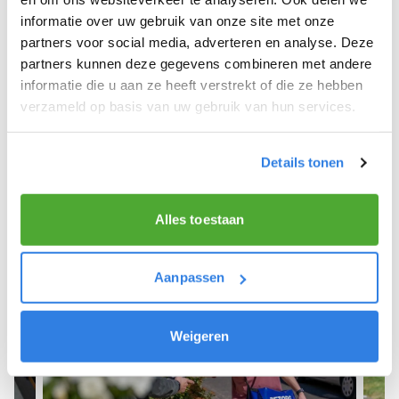
informatie over uw gebruik van onze site met onze
We hopen dat je snel aan de slag kunt en wensen
partners voor social media, adverteren en analyse. Deze
je veel succes! 🚴‍♂️💨
partners kunnen deze gegevens combineren met andere
informatie die u aan ze heeft verstrekt of die ze hebben
verzameld op basis van uw gebruik van hun services.
Meld je aan als krantenbezorger!
Details tonen
Alles toestaan
Aanpassen
Weigeren