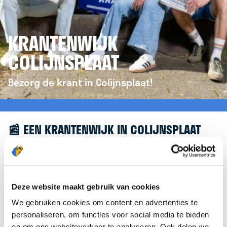
KRANTENWIJK
COLIJNSPLAAT
Bezorg de krant in Colijnsplaat!
📰 EEN KRANTENWIJK IN COLIJNSPLAAT
Leuk dat je geïnteresseerd bent in een
krantenwijk in Colijnsplaat! Om je verder te helpen,
verwijzen we je graag door naar de website van
Deze website maakt gebruik van cookies
krantenbezorgen.nl
. Daar kun je je eenvoudig
We gebruiken cookies om content en advertenties te
aanmelden om de krant te bezorgen in
personaliseren, om functies voor social media te bieden
Colijnsplaat.
en om ons websiteverkeer te analyseren. Ook delen we