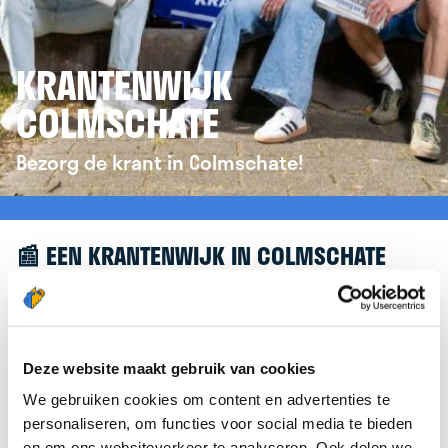
KRANTENWIJK
COLMSCHATE
Bezorg de krant in Colmschate!
📰 EEN KRANTENWIJK IN COLMSCHATE
Leuk dat je geïnteresseerd bent in een
krantenwijk in Colmschate! Om je verder te helpen,
verwijzen we je graag door naar de website van
Deze website maakt gebruik van cookies
krantenbezorgen.nl
. Daar kun je je eenvoudig
We gebruiken cookies om content en advertenties te
aanmelden om de krant te bezorgen in
personaliseren, om functies voor social media te bieden
Colmschate.
en om ons websiteverkeer te analyseren. Ook delen we