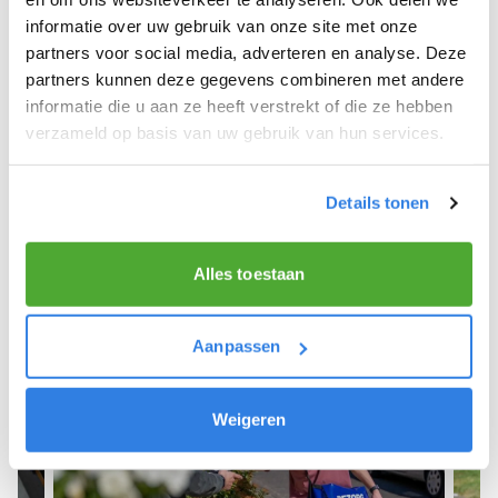
informatie over uw gebruik van onze site met onze
We hopen dat je snel aan de slag kunt en wensen
partners voor social media, adverteren en analyse. Deze
je veel succes! 🚴‍♂️💨
partners kunnen deze gegevens combineren met andere
informatie die u aan ze heeft verstrekt of die ze hebben
verzameld op basis van uw gebruik van hun services.
Meld je aan als krantenbezorger!
Details tonen
Alles toestaan
Aanpassen
Weigeren