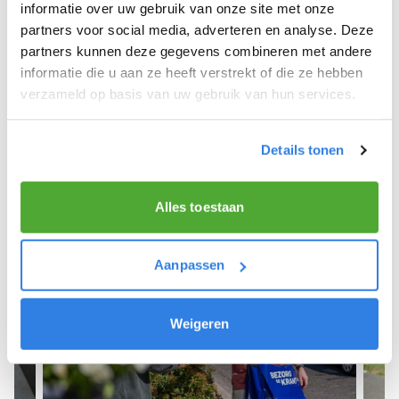
We hopen dat je snel aan de slag kunt en wensen
informatie over uw gebruik van onze site met onze
je veel succes! 🚴‍♂️💨
partners voor social media, adverteren en analyse. Deze
partners kunnen deze gegevens combineren met andere
informatie die u aan ze heeft verstrekt of die ze hebben
verzameld op basis van uw gebruik van hun services.
Meld je aan als krantenbezorger!
Details tonen
Alles toestaan
Aanpassen
Weigeren