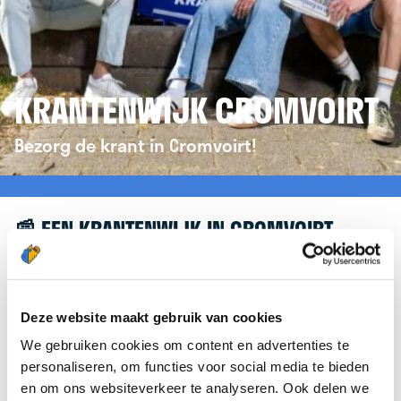
KRANTENWIJK CROMVOIRT
Bezorg de krant in Cromvoirt!
📰 EEN KRANTENWIJK IN CROMVOIRT
Leuk dat je geïnteresseerd bent in een
krantenwijk in Cromvoirt! Om je verder te helpen,
verwijzen we je graag door naar de website van
Deze website maakt gebruik van cookies
krantenbezorgen.nl
. Daar kun je je eenvoudig
We gebruiken cookies om content en advertenties te
aanmelden om de krant te bezorgen in Cromvoirt.
personaliseren, om functies voor social media te bieden
en om ons websiteverkeer te analyseren. Ook delen we