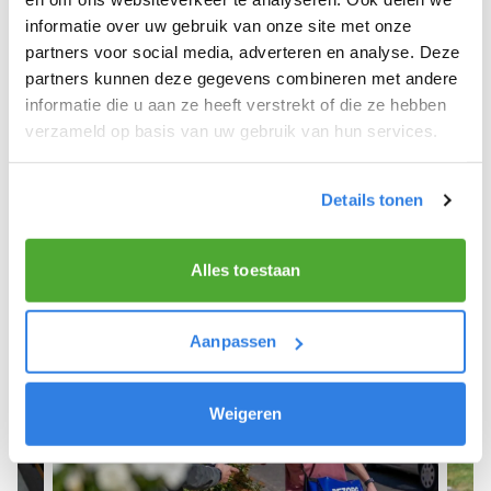
informatie over uw gebruik van onze site met onze
We hopen dat je snel aan de slag kunt en wensen
partners voor social media, adverteren en analyse. Deze
je veel succes! 🚴‍♂️💨
partners kunnen deze gegevens combineren met andere
informatie die u aan ze heeft verstrekt of die ze hebben
verzameld op basis van uw gebruik van hun services.
Meld je aan als krantenbezorger!
Details tonen
Alles toestaan
Aanpassen
Weigeren