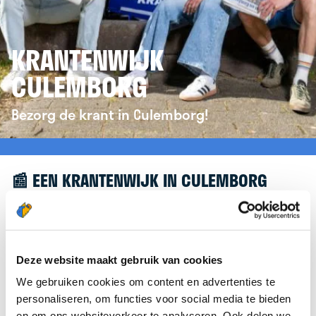
KRANTENWIJK
CULEMBORG
Bezorg de krant in Culemborg!
📰 EEN KRANTENWIJK IN CULEMBORG
Leuk dat je geïnteresseerd bent in een
krantenwijk in Culemborg! Om je verder te helpen,
verwijzen we je graag door naar de website van
Deze website maakt gebruik van cookies
krantenbezorgen.nl
. Daar kun je je eenvoudig
We gebruiken cookies om content en advertenties te
aanmelden om de krant te bezorgen in
personaliseren, om functies voor social media te bieden
Culemborg.
en om ons websiteverkeer te analyseren. Ook delen we