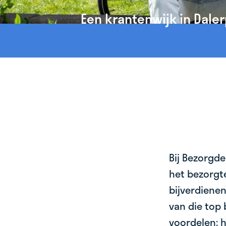
Een krantenwijk in Daler
Bij Bezorgde
het bezorgte
bijverdienen
van die top 
voordelen: h