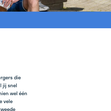
orgers die
jij snel
chien wel één
e vele
 tweede