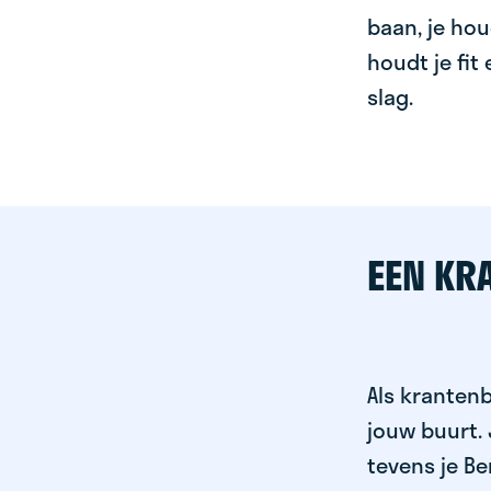
baan, je hou
houdt je fit
slag.
EEN KR
Als krantenb
jouw buurt.
tevens je Be