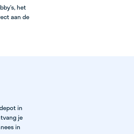
bby’s, het
irect aan de
 depot in
tvang je
nnees in