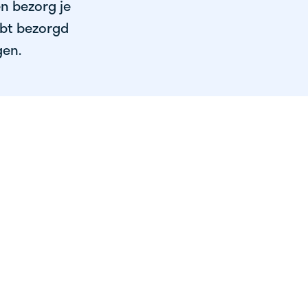
en bezorg je
ebt bezorgd
gen.