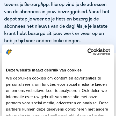
tevens je BerzorgApp. Hierop vind je de adressen
van de abonnees in jouw bezorggebied. Vanaf het
depot stap je weer op je fiets en bezorg je de
abonnees het nieuws van de dag! Als je je laatste
krant hebt bezorgd zit jouw werk er weer op en
heb je tijd voor andere leuke dingen.
DEZE KWALITEITEN HEEFT ONZE TOP
KRANTENBEZORGER
Deze website maakt gebruik van cookies
We gebruiken cookies om content en advertenties te
Je bent verantwoordelijk en zelfstandig
personaliseren, om functies voor social media te bieden
Je houdt van lekker bewegen in de frisse lucht
en om ons websiteverkeer te analyseren. Ook delen we
informatie over uw gebruik van onze site met onze
Je houdt vooral van fijn werk dat lekker bijverdient!
partners voor social media, adverteren en analyse. Deze
Je wordt blij van het bezorgen van het laatste nieuws
partners kunnen deze gegevens combineren met andere
informatie die u aan ze heeft verstrekt of die ze hebben