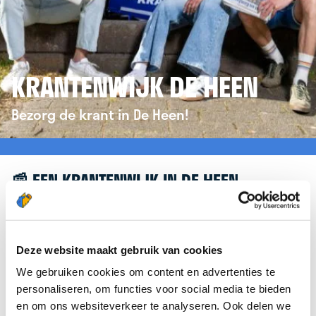
KRANTENWIJK DE HEEN
Bezorg de krant in De Heen!
📰 EEN KRANTENWIJK IN DE HEEN
Leuk dat je geïnteresseerd bent in een
krantenwijk in De Heen! Om je verder te helpen,
verwijzen we je graag door naar de website van
Deze website maakt gebruik van cookies
krantenbezorgen.nl
. Daar kun je je eenvoudig
We gebruiken cookies om content en advertenties te
aanmelden om de krant te bezorgen in De Heen.
personaliseren, om functies voor social media te bieden
en om ons websiteverkeer te analyseren. Ook delen we