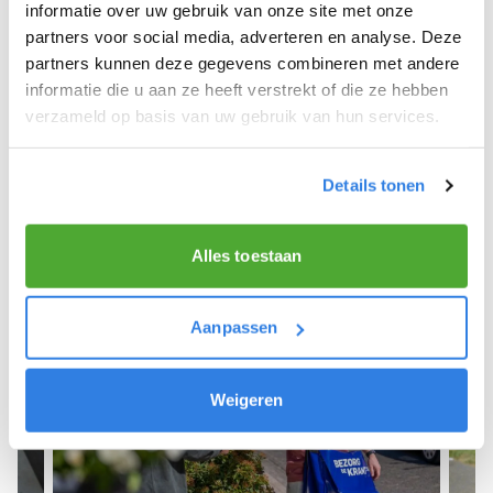
We hopen dat je snel aan de slag kunt en wensen
informatie over uw gebruik van onze site met onze
je veel succes! 🚴‍♂️💨
partners voor social media, adverteren en analyse. Deze
partners kunnen deze gegevens combineren met andere
informatie die u aan ze heeft verstrekt of die ze hebben
verzameld op basis van uw gebruik van hun services.
Meld je aan als krantenbezorger!
Details tonen
Alles toestaan
Aanpassen
Weigeren