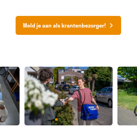
Meld je aan als krantenbezorger!