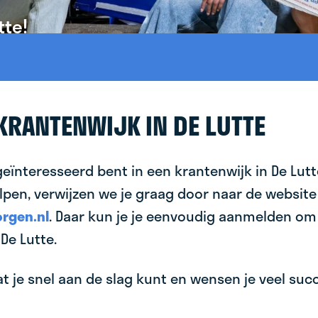
tte!
 KRANTENWIJK IN DE LUTTE
geïnteresseerd bent in een krantenwijk in De Lutt
lpen, verwijzen we je graag door naar de website
rgen.nl
. Daar kun je je eenvoudig aanmelden om
De Lutte.
 je snel aan de slag kunt en wensen je veel succes