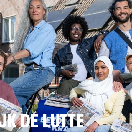
K DE LUTTE