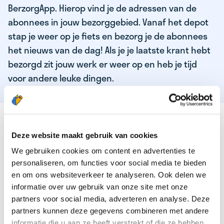
BerzorgApp. Hierop vind je de adressen van de
abonnees in jouw bezorggebied. Vanaf het depot
stap je weer op je fiets en bezorg je de abonnees
het nieuws van de dag! Als je je laatste krant hebt
bezorgd zit jouw werk er weer op en heb je tijd
voor andere leuke dingen.
DEZE KWALITEITEN HEEFT ONZE TOP
KRANTENBEZORGER
Deze website maakt gebruik van cookies
We gebruiken cookies om content en advertenties te
Je bent verantwoordelijk en zelfstandig
personaliseren, om functies voor social media te bieden
Je houdt van lekker bewegen in de frisse lucht
en om ons websiteverkeer te analyseren. Ook delen we
informatie over uw gebruik van onze site met onze
Je houdt vooral van fijn werk dat lekker bijverdient!
partners voor social media, adverteren en analyse. Deze
Je wordt blij van het bezorgen van het laatste nieuws
partners kunnen deze gegevens combineren met andere
informatie die u aan ze heeft verstrekt of die ze hebben