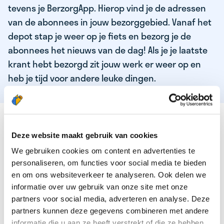
tevens je BerzorgApp. Hierop vind je de adressen
van de abonnees in jouw bezorggebied. Vanaf het
depot stap je weer op je fiets en bezorg je de
abonnees het nieuws van de dag! Als je je laatste
krant hebt bezorgd zit jouw werk er weer op en
heb je tijd voor andere leuke dingen.
DEZE KWALITEITEN HEEFT ONZE TOP
KRANTENBEZORGER
Deze website maakt gebruik van cookies
We gebruiken cookies om content en advertenties te
Je bent verantwoordelijk en zelfstandig
personaliseren, om functies voor social media te bieden
Je houdt van lekker bewegen in de frisse lucht
en om ons websiteverkeer te analyseren. Ook delen we
informatie over uw gebruik van onze site met onze
Je houdt vooral van fijn werk dat lekker bijverdient!
partners voor social media, adverteren en analyse. Deze
Je wordt blij van het bezorgen van het laatste nieuws
partners kunnen deze gegevens combineren met andere
informatie die u aan ze heeft verstrekt of die ze hebben