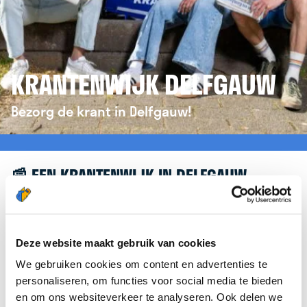
KRANTENWIJK DELFGAUW
Bezorg de krant in Delfgauw!
📰 EEN KRANTENWIJK IN DELFGAUW
Leuk dat je geïnteresseerd bent in een
krantenwijk in Delfgauw! Om je verder te helpen,
verwijzen we je graag door naar de website van
Deze website maakt gebruik van cookies
krantenbezorgen.nl
. Daar kun je je eenvoudig
We gebruiken cookies om content en advertenties te
aanmelden om de krant te bezorgen in Delfgauw.
personaliseren, om functies voor social media te bieden
en om ons websiteverkeer te analyseren. Ook delen we