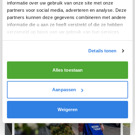
We hopen dat je snel aan de slag kunt en wensen
informatie over uw gebruik van onze site met onze
je veel succes! 🚴‍♂️💨
partners voor social media, adverteren en analyse. Deze
partners kunnen deze gegevens combineren met andere
informatie die u aan ze heeft verstrekt of die ze hebben
verzameld op basis van uw gebruik van hun services.
Meld je aan als krantenbezorger!
Details tonen
Alles toestaan
Aanpassen
Weigeren