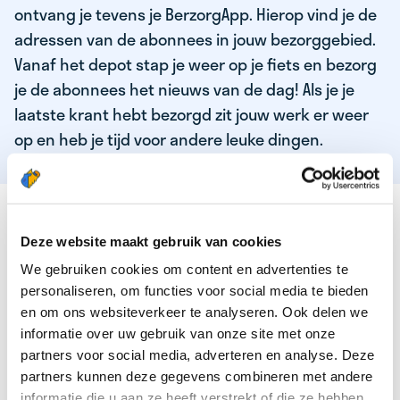
ontvang je tevens je BerzorgApp. Hierop vind je de
adressen van de abonnees in jouw bezorggebied.
Vanaf het depot stap je weer op je fiets en bezorg
je de abonnees het nieuws van de dag! Als je je
laatste krant hebt bezorgd zit jouw werk er weer
op en heb je tijd voor andere leuke dingen.
DEZE KWALITEITEN HEEFT ONZE TOP
KRANTENBEZORGER
Deze website maakt gebruik van cookies
We gebruiken cookies om content en advertenties te
Je bent verantwoordelijk en zelfstandig
personaliseren, om functies voor social media te bieden
Je houdt van lekker bewegen in de frisse lucht
en om ons websiteverkeer te analyseren. Ook delen we
informatie over uw gebruik van onze site met onze
Je houdt vooral van fijn werk dat lekker bijverdient!
partners voor social media, adverteren en analyse. Deze
Je wordt blij van het bezorgen van het laatste nieuws
partners kunnen deze gegevens combineren met andere
informatie die u aan ze heeft verstrekt of die ze hebben