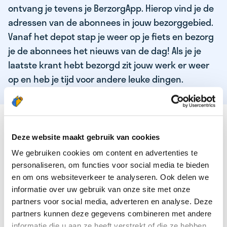
ontvang je tevens je BerzorgApp. Hierop vind je de
adressen van de abonnees in jouw bezorggebied.
Vanaf het depot stap je weer op je fiets en bezorg
je de abonnees het nieuws van de dag! Als je je
laatste krant hebt bezorgd zit jouw werk er weer
op en heb je tijd voor andere leuke dingen.
DEZE KWALITEITEN HEEFT ONZE TOP
KRANTENBEZORGER
Deze website maakt gebruik van cookies
We gebruiken cookies om content en advertenties te
Je bent verantwoordelijk en zelfstandig
personaliseren, om functies voor social media te bieden
Je houdt van lekker bewegen in de frisse lucht
en om ons websiteverkeer te analyseren. Ook delen we
informatie over uw gebruik van onze site met onze
Je houdt vooral van fijn werk dat lekker bijverdient!
partners voor social media, adverteren en analyse. Deze
Je wordt blij van het bezorgen van het laatste nieuws
partners kunnen deze gegevens combineren met andere
informatie die u aan ze heeft verstrekt of die ze hebben