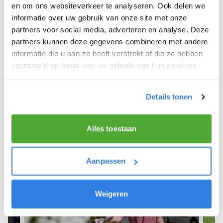
Deursen Dennenburg.
en om ons websiteverkeer te analyseren. Ook delen we
informatie over uw gebruik van onze site met onze
We hopen dat je snel aan de slag kunt en wensen
partners voor social media, adverteren en analyse. Deze
je veel succes! 🚴‍♂️💨
partners kunnen deze gegevens combineren met andere
informatie die u aan ze heeft verstrekt of die ze hebben
verzameld op basis van uw gebruik van hun services.
Meld je aan als krantenbezorger!
Details tonen
Alles toestaan
Aanpassen
Weigeren