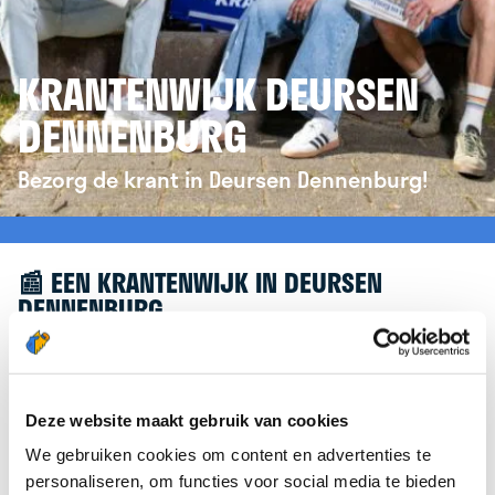
KRANTENWIJK DEURSEN
DENNENBURG
Bezorg de krant in Deursen Dennenburg!
📰 EEN KRANTENWIJK IN DEURSEN
DENNENBURG
Leuk dat je geïnteresseerd bent in een
krantenwijk in Deursen Dennenburg! Om je verder
te helpen, verwijzen we je graag door naar de
Deze website maakt gebruik van cookies
website van
krantenbezorgen.nl
. Daar kun je je
We gebruiken cookies om content en advertenties te
eenvoudig aanmelden om de krant te bezorgen in
personaliseren, om functies voor social media te bieden