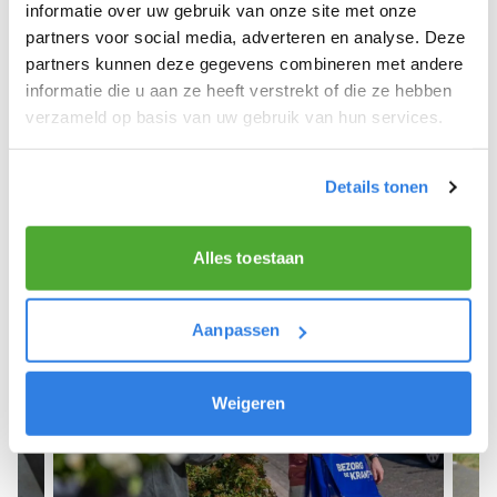
We hopen dat je snel aan de slag kunt en wensen
informatie over uw gebruik van onze site met onze
je veel succes! 🚴‍♂️💨
partners voor social media, adverteren en analyse. Deze
partners kunnen deze gegevens combineren met andere
informatie die u aan ze heeft verstrekt of die ze hebben
verzameld op basis van uw gebruik van hun services.
Meld je aan als krantenbezorger!
Details tonen
Alles toestaan
Aanpassen
Weigeren