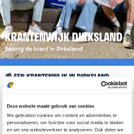
KRANTENWIJK DIRKSLAND
Bezorg de krant in Dirksland!
📰 EEN KRANTENWIJK IN DIRKSLAND
Leuk dat je geïnteresseerd bent in een
krantenwijk in Dirksland! Om je verder te helpen,
verwijzen we je graag door naar de website van
Deze website maakt gebruik van cookies
krantenbezorgen.nl
. Daar kun je je eenvoudig
We gebruiken cookies om content en advertenties te
aanmelden om de krant te bezorgen in Dirksland.
personaliseren, om functies voor social media te bieden
en om ons websiteverkeer te analyseren. Ook delen we