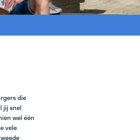
orgers die
jij snel
chien wel één
e vele
 tweede