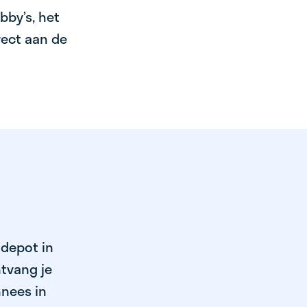
bby’s, het
irect aan de
 depot in
tvang je
nnees in