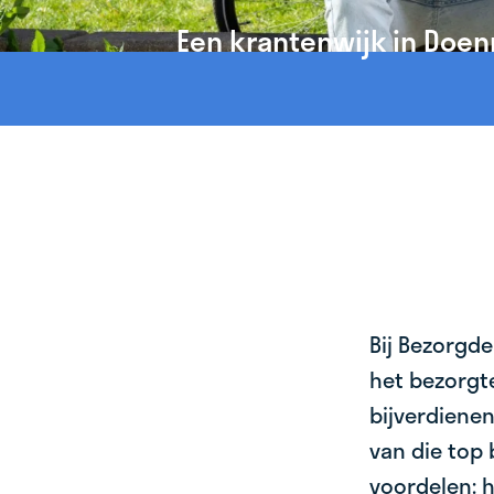
Een krantenwijk in Doen
Bij Bezorgde
het bezorgte
bijverdienen
van die top 
voordelen: h