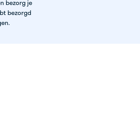
en bezorg je
ebt bezorgd
gen.