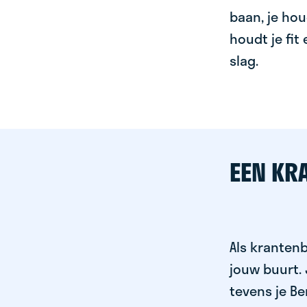
baan, je hou
houdt je fit
slag.
EEN KR
Als krantenb
jouw buurt.
tevens je Be