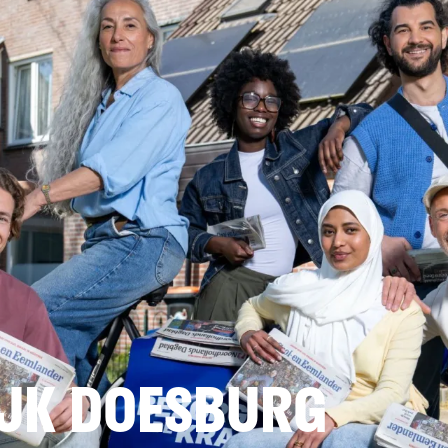
JK DOESBURG