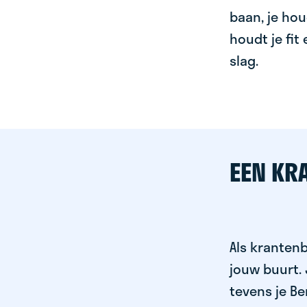
baan, je hou
houdt je fit
slag.
EEN KR
Als krantenb
jouw buurt.
tevens je Be