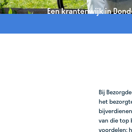
Een krantenwijk in Dond
Bij Bezorgde
het bezorgte
bijverdienen
van die top 
voordelen: h