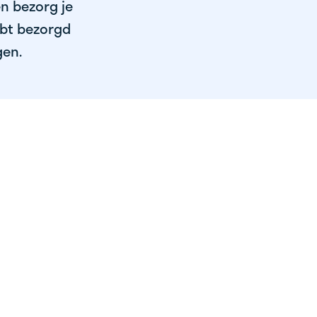
en bezorg je
ebt bezorgd
gen.