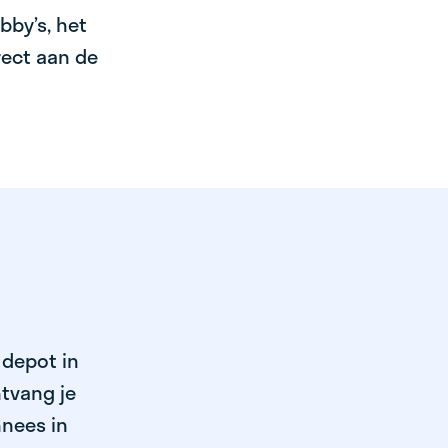
bby’s, het
irect aan de
 depot in
tvang je
nnees in