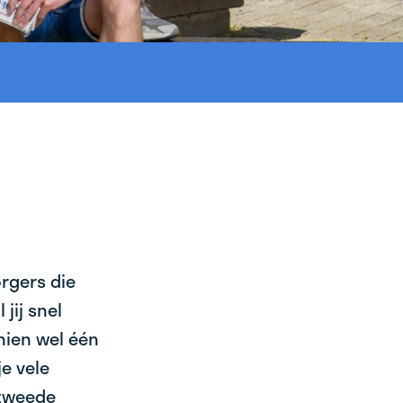
orgers die
jij snel
chien wel één
e vele
 tweede