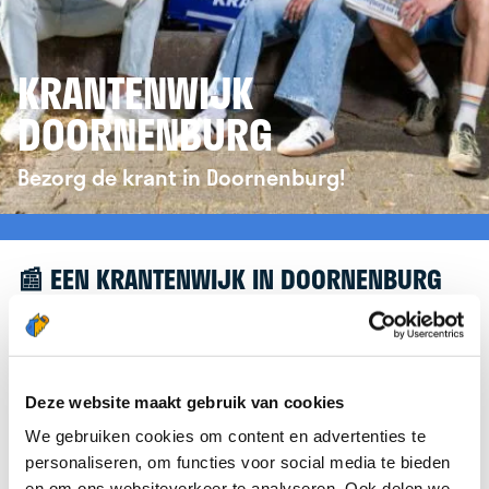
KRANTENWIJK
DOORNENBURG
Bezorg de krant in Doornenburg!
📰 EEN KRANTENWIJK IN DOORNENBURG
Leuk dat je geïnteresseerd bent in een
krantenwijk in Doornenburg! Om je verder te
helpen, verwijzen we je graag door naar de
Deze website maakt gebruik van cookies
website van
krantenbezorgen.nl
. Daar kun je je
We gebruiken cookies om content en advertenties te
eenvoudig aanmelden om de krant te bezorgen in
personaliseren, om functies voor social media te bieden
Doornenburg.
en om ons websiteverkeer te analyseren. Ook delen we