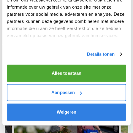
informatie over uw gebruik van onze site met onze
We hopen dat je snel aan de slag kunt en wensen
partners voor social media, adverteren en analyse. Deze
je veel succes! 🚴‍♂️💨
partners kunnen deze gegevens combineren met andere
informatie die u aan ze heeft verstrekt of die ze hebben
verzameld op basis van uw gebruik van hun services.
Meld je aan als krantenbezorger!
Details tonen
Alles toestaan
Aanpassen
Weigeren