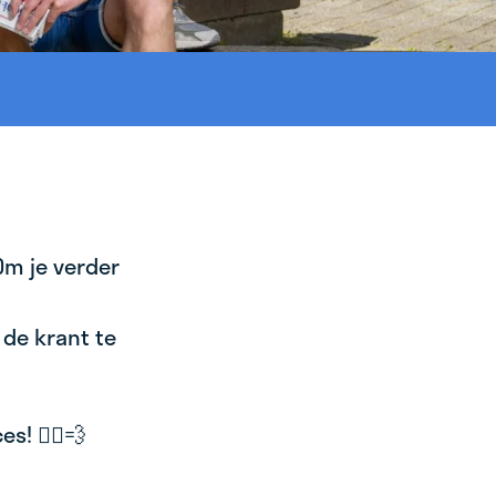
Om je verder
 de krant te
! 🚴‍♂️💨