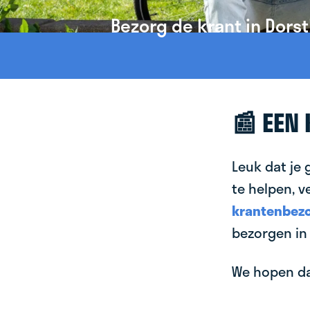
Bezorg de krant in Dorst
📰 EEN
Leuk dat je 
te helpen, v
krantenbezo
bezorgen in 
We hopen dat