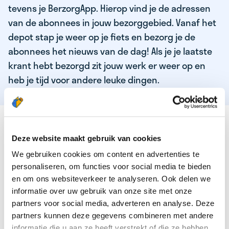
tevens je BerzorgApp. Hierop vind je de adressen
van de abonnees in jouw bezorggebied. Vanaf het
depot stap je weer op je fiets en bezorg je de
abonnees het nieuws van de dag! Als je je laatste
krant hebt bezorgd zit jouw werk er weer op en
heb je tijd voor andere leuke dingen.
DEZE KWALITEITEN HEEFT ONZE TOP
KRANTENBEZORGER
Deze website maakt gebruik van cookies
We gebruiken cookies om content en advertenties te
Je bent verantwoordelijk en zelfstandig
personaliseren, om functies voor social media te bieden
Je houdt van lekker bewegen in de frisse lucht
en om ons websiteverkeer te analyseren. Ook delen we
informatie over uw gebruik van onze site met onze
Je houdt vooral van fijn werk dat lekker bijverdient!
partners voor social media, adverteren en analyse. Deze
Je wordt blij van het bezorgen van het laatste nieuws
partners kunnen deze gegevens combineren met andere
informatie die u aan ze heeft verstrekt of die ze hebben