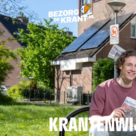
KRANTENWI