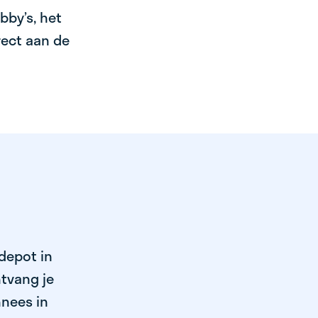
bby’s, het
irect aan de
 depot in
tvang je
nnees in