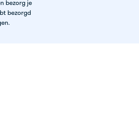
en bezorg je
ebt bezorgd
gen.