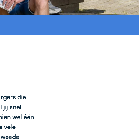
orgers die
jij snel
chien wel één
e vele
 tweede