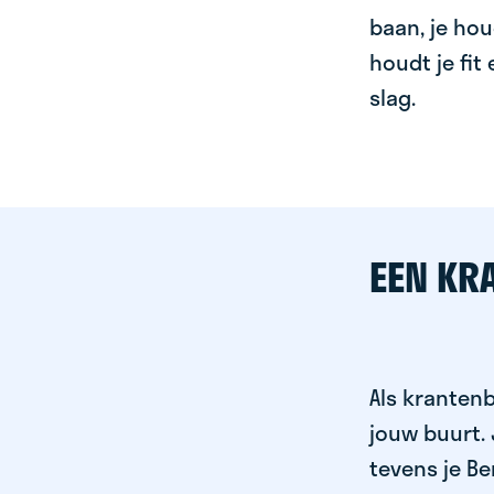
baan, je hou
houdt je fit
slag.
EEN KR
Als krantenb
jouw buurt.
tevens je Be