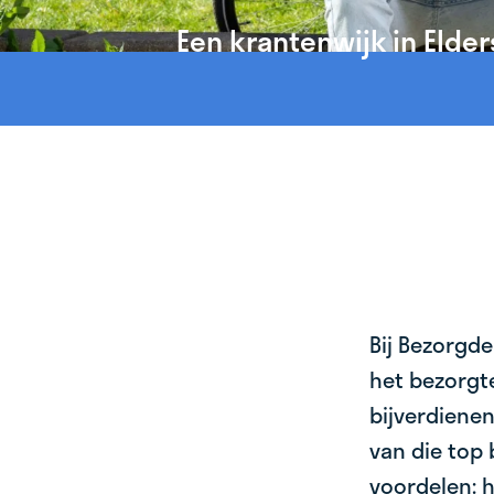
Een krantenwijk in Elder
Bij Bezorgde
het bezorgte
bijverdienen
van die top 
voordelen: h