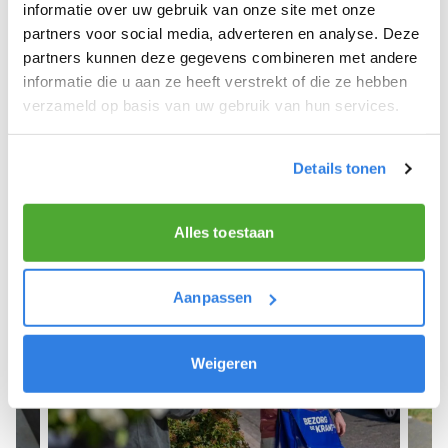
We hopen dat je snel aan de slag kunt en wensen
informatie over uw gebruik van onze site met onze
je veel succes! 🚴‍♂️💨
partners voor social media, adverteren en analyse. Deze
partners kunnen deze gegevens combineren met andere
informatie die u aan ze heeft verstrekt of die ze hebben
verzameld op basis van uw gebruik van hun services.
Meld je aan als krantenbezorger!
Details tonen
Alles toestaan
Aanpassen
Weigeren