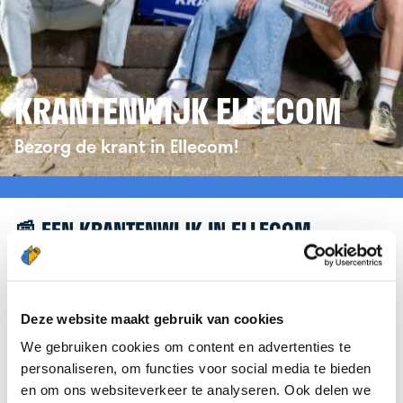
KRANTENWIJK ELLECOM
Bezorg de krant in Ellecom!
📰 EEN KRANTENWIJK IN ELLECOM
Leuk dat je geïnteresseerd bent in een
krantenwijk in Ellecom! Om je verder te helpen,
verwijzen we je graag door naar de website van
Deze website maakt gebruik van cookies
krantenbezorgen.nl
. Daar kun je je eenvoudig
We gebruiken cookies om content en advertenties te
aanmelden om de krant te bezorgen in Ellecom.
personaliseren, om functies voor social media te bieden
en om ons websiteverkeer te analyseren. Ook delen we