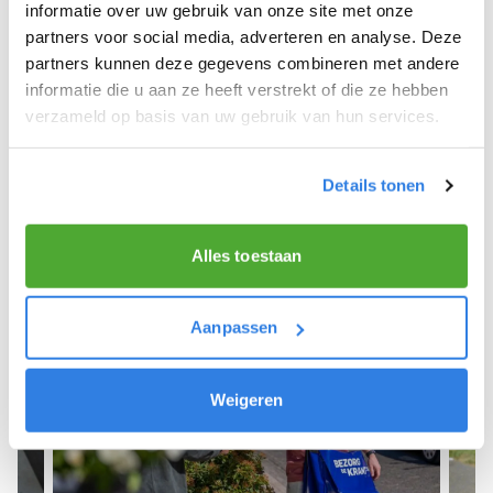
We hopen dat je snel aan de slag kunt en wensen
informatie over uw gebruik van onze site met onze
je veel succes! 🚴‍♂️💨
partners voor social media, adverteren en analyse. Deze
partners kunnen deze gegevens combineren met andere
informatie die u aan ze heeft verstrekt of die ze hebben
verzameld op basis van uw gebruik van hun services.
Meld je aan als krantenbezorger!
Details tonen
Alles toestaan
Aanpassen
Weigeren