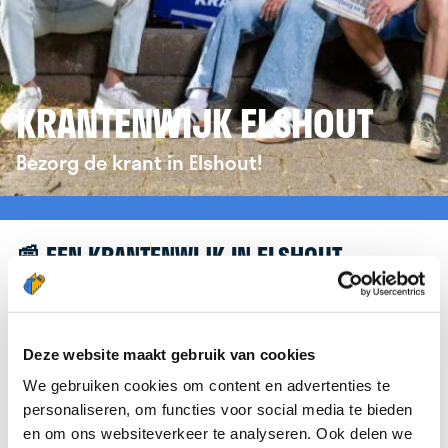
KRANTENWIJK ELSHOUT
Bezorg de krant in Elshout!
📰 EEN KRANTENWIJK IN ELSHOUT
Leuk dat je geïnteresseerd bent in een
krantenwijk in Elshout! Om je verder te helpen,
verwijzen we je graag door naar de website van
Deze website maakt gebruik van cookies
krantenbezorgen.nl
. Daar kun je je eenvoudig
We gebruiken cookies om content en advertenties te
aanmelden om de krant te bezorgen in Elshout.
personaliseren, om functies voor social media te bieden
en om ons websiteverkeer te analyseren. Ook delen we