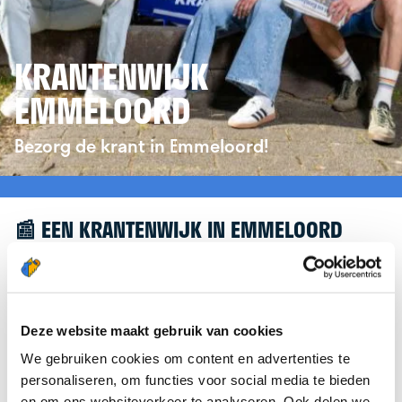
KRANTENWIJK
EMMELOORD
Bezorg de krant in Emmeloord!
📰 EEN KRANTENWIJK IN EMMELOORD
Leuk dat je geïnteresseerd bent in een
krantenwijk in Emmeloord! Om je verder te helpen,
verwijzen we je graag door naar de website van
Deze website maakt gebruik van cookies
krantenbezorgen.nl
. Daar kun je je eenvoudig
We gebruiken cookies om content en advertenties te
aanmelden om de krant te bezorgen in
personaliseren, om functies voor social media te bieden
Emmeloord.
en om ons websiteverkeer te analyseren. Ook delen we