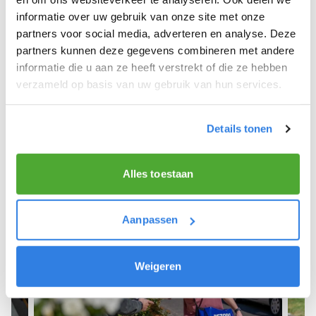
informatie over uw gebruik van onze site met onze
We hopen dat je snel aan de slag kunt en wensen
partners voor social media, adverteren en analyse. Deze
je veel succes! 🚴‍♂️💨
partners kunnen deze gegevens combineren met andere
informatie die u aan ze heeft verstrekt of die ze hebben
verzameld op basis van uw gebruik van hun services.
Meld je aan als krantenbezorger!
Details tonen
Alles toestaan
Aanpassen
Weigeren