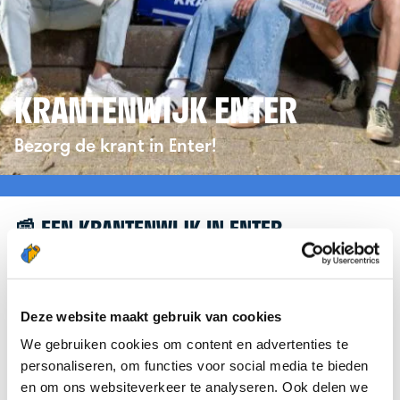
KRANTENWIJK ENTER
Bezorg de krant in Enter!
📰 EEN KRANTENWIJK IN ENTER
Leuk dat je geïnteresseerd bent in een
krantenwijk in Enter! Om je verder te helpen,
verwijzen we je graag door naar de website van
Deze website maakt gebruik van cookies
krantenbezorgen.nl
. Daar kun je je eenvoudig
We gebruiken cookies om content en advertenties te
aanmelden om de krant te bezorgen in Enter.
personaliseren, om functies voor social media te bieden
en om ons websiteverkeer te analyseren. Ook delen we