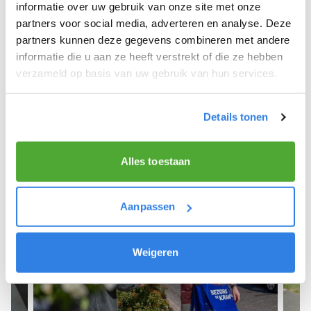
We hopen dat je snel aan de slag kunt en wensen
informatie over uw gebruik van onze site met onze
je veel succes! 🚴‍♂️💨
partners voor social media, adverteren en analyse. Deze
partners kunnen deze gegevens combineren met andere
informatie die u aan ze heeft verstrekt of die ze hebben
verzameld op basis van uw gebruik van hun services.
Meld je aan als krantenbezorger!
Details tonen
Alles toestaan
Aanpassen
Weigeren