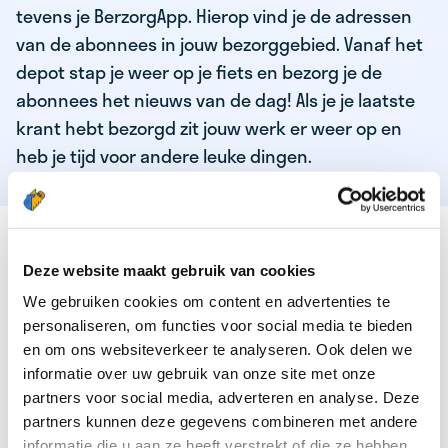
tevens je BerzorgApp. Hierop vind je de adressen
van de abonnees in jouw bezorggebied. Vanaf het
depot stap je weer op je fiets en bezorg je de
abonnees het nieuws van de dag! Als je je laatste
krant hebt bezorgd zit jouw werk er weer op en
heb je tijd voor andere leuke dingen.
DEZE KWALITEITEN HEEFT ONZE TOP
KRANTENBEZORGER
Deze website maakt gebruik van cookies
We gebruiken cookies om content en advertenties te
Je bent verantwoordelijk en zelfstandig
personaliseren, om functies voor social media te bieden
Je houdt van lekker bewegen in de frisse lucht
en om ons websiteverkeer te analyseren. Ook delen we
informatie over uw gebruik van onze site met onze
Je houdt vooral van fijn werk dat lekker bijverdient!
partners voor social media, adverteren en analyse. Deze
Je wordt blij van het bezorgen van het laatste nieuws
partners kunnen deze gegevens combineren met andere
informatie die u aan ze heeft verstrekt of die ze hebben