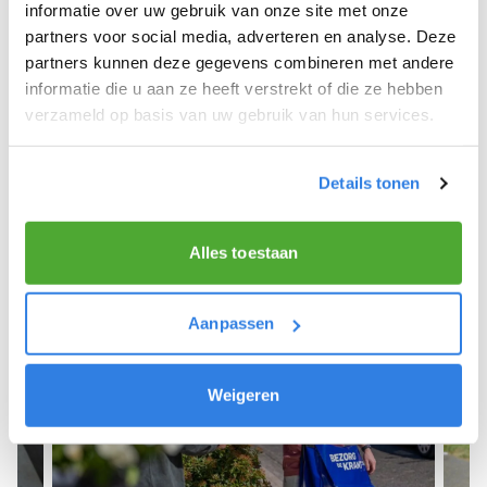
We hopen dat je snel aan de slag kunt en wensen
informatie over uw gebruik van onze site met onze
je veel succes! 🚴‍♂️💨
partners voor social media, adverteren en analyse. Deze
partners kunnen deze gegevens combineren met andere
informatie die u aan ze heeft verstrekt of die ze hebben
verzameld op basis van uw gebruik van hun services.
Meld je aan als krantenbezorger!
Details tonen
Alles toestaan
Aanpassen
Weigeren