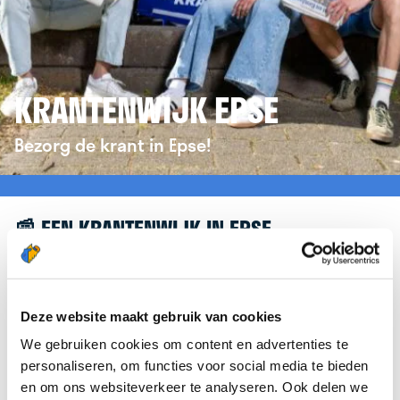
KRANTENWIJK EPSE
Bezorg de krant in Epse!
📰 EEN KRANTENWIJK IN EPSE
Leuk dat je geïnteresseerd bent in een
krantenwijk in Epse! Om je verder te helpen,
verwijzen we je graag door naar de website van
Deze website maakt gebruik van cookies
krantenbezorgen.nl
. Daar kun je je eenvoudig
We gebruiken cookies om content en advertenties te
aanmelden om de krant te bezorgen in Epse.
personaliseren, om functies voor social media te bieden
en om ons websiteverkeer te analyseren. Ook delen we