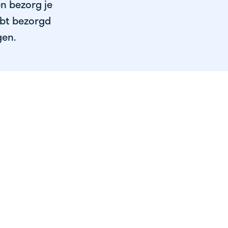
en bezorg je
ebt bezorgd
gen.