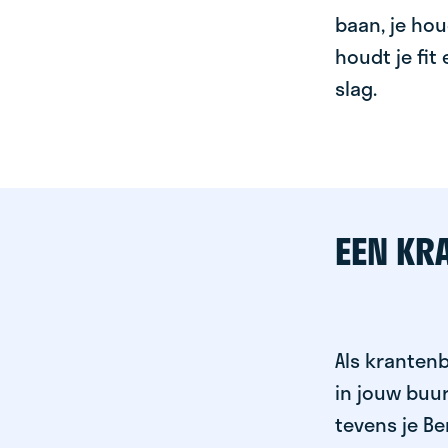
baan, je hou
houdt je fit
slag.
EEN KR
Als krantenb
in jouw buu
tevens je Be