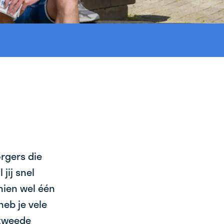
orgers die
jij snel
chien wel één
heb je vele
 tweede