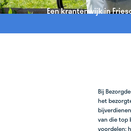
Een krantenwijk in Frie
Bij Bezorgde
het bezorgte
bijverdienen
van die top 
voordelen: h