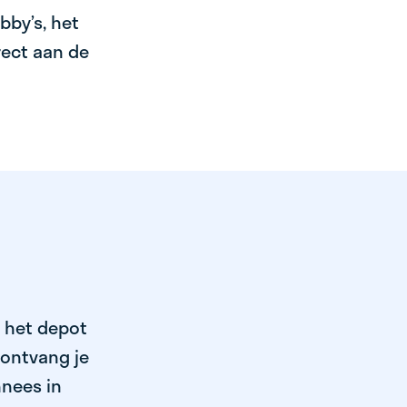
bby’s, het
irect aan de
j het depot
 ontvang je
nnees in