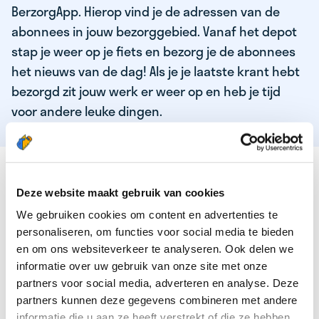
BerzorgApp. Hierop vind je de adressen van de
abonnees in jouw bezorggebied. Vanaf het depot
stap je weer op je fiets en bezorg je de abonnees
het nieuws van de dag! Als je je laatste krant hebt
bezorgd zit jouw werk er weer op en heb je tijd
voor andere leuke dingen.
DEZE KWALITEITEN HEEFT ONZE TOP
KRANTENBEZORGER
Deze website maakt gebruik van cookies
We gebruiken cookies om content en advertenties te
Je bent verantwoordelijk en zelfstandig
personaliseren, om functies voor social media te bieden
Je houdt van lekker bewegen in de frisse lucht
en om ons websiteverkeer te analyseren. Ook delen we
informatie over uw gebruik van onze site met onze
Je houdt vooral van fijn werk dat lekker bijverdient!
partners voor social media, adverteren en analyse. Deze
Je wordt blij van het bezorgen van het laatste nieuws
partners kunnen deze gegevens combineren met andere
informatie die u aan ze heeft verstrekt of die ze hebben