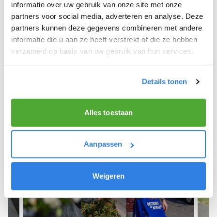
We hopen dat je snel aan de slag kunt en wensen
informatie over uw gebruik van onze site met onze
je veel succes! 🚴‍♂️💨
partners voor social media, adverteren en analyse. Deze
partners kunnen deze gegevens combineren met andere
informatie die u aan ze heeft verstrekt of die ze hebben
verzameld op basis van uw gebruik van hun services.
Meld je aan als krantenbezorger!
Details tonen
Alles toestaan
Aanpassen
Weigeren