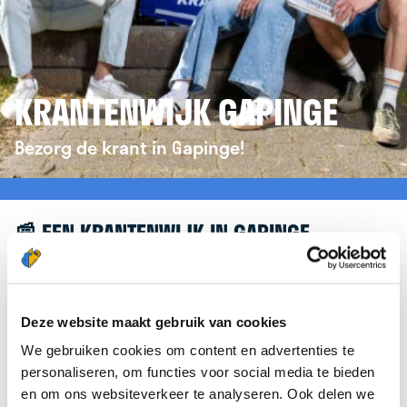
KRANTENWIJK GAPINGE
Bezorg de krant in Gapinge!
📰 EEN KRANTENWIJK IN GAPINGE
Leuk dat je geïnteresseerd bent in een
krantenwijk in Gapinge! Om je verder te helpen,
verwijzen we je graag door naar de website van
Deze website maakt gebruik van cookies
krantenbezorgen.nl
. Daar kun je je eenvoudig
We gebruiken cookies om content en advertenties te
aanmelden om de krant te bezorgen in Gapinge.
personaliseren, om functies voor social media te bieden
en om ons websiteverkeer te analyseren. Ook delen we