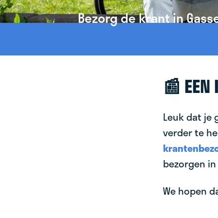
Bezorg de krant in Gasse
📰 EEN
Leuk dat je 
verder te he
krantenbezo
bezorgen in 
We hopen dat