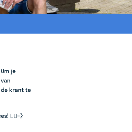
 Om je
 van
 de krant te
! 🚴‍♂️💨