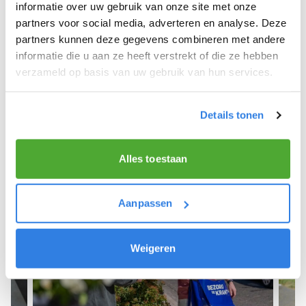
We hopen dat je snel aan de slag kunt en wensen
informatie over uw gebruik van onze site met onze
je veel succes! 🚴‍♂️💨
partners voor social media, adverteren en analyse. Deze
partners kunnen deze gegevens combineren met andere
informatie die u aan ze heeft verstrekt of die ze hebben
verzameld op basis van uw gebruik van hun services.
Meld je aan als krantenbezorger!
Details tonen
Alles toestaan
Aanpassen
Weigeren