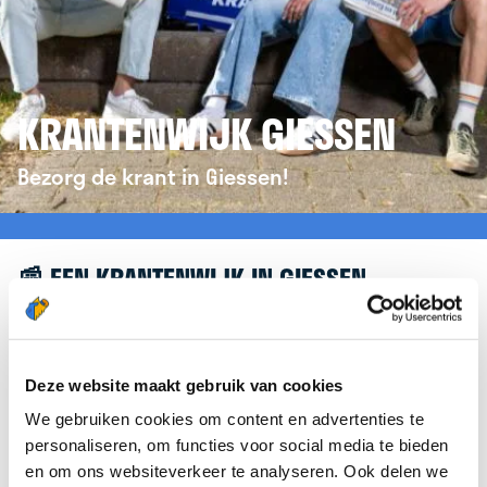
KRANTENWIJK GIESSEN
Bezorg de krant in Giessen!
📰 EEN KRANTENWIJK IN GIESSEN
Leuk dat je geïnteresseerd bent in een
krantenwijk in Giessen! Om je verder te helpen,
verwijzen we je graag door naar de website van
Deze website maakt gebruik van cookies
krantenbezorgen.nl
. Daar kun je je eenvoudig
We gebruiken cookies om content en advertenties te
aanmelden om de krant te bezorgen in Giessen.
personaliseren, om functies voor social media te bieden
en om ons websiteverkeer te analyseren. Ook delen we