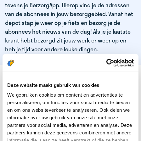
tevens je BerzorgApp. Hierop vind je de adressen
van de abonnees in jouw bezorggebied. Vanaf het
depot stap je weer op je fiets en bezorg je de
abonnees het nieuws van de dag! Als je je laatste
krant hebt bezorgd zit jouw werk er weer op en
heb je tijd voor andere leuke dingen.
DEZE KWALITEITEN HEEFT ONZE TOP
KRANTENBEZORGER
Deze website maakt gebruik van cookies
We gebruiken cookies om content en advertenties te
Je bent verantwoordelijk en zelfstandig
personaliseren, om functies voor social media te bieden
Je houdt van lekker bewegen in de frisse lucht
en om ons websiteverkeer te analyseren. Ook delen we
informatie over uw gebruik van onze site met onze
Je houdt vooral van fijn werk dat lekker bijverdient!
partners voor social media, adverteren en analyse. Deze
Je wordt blij van het bezorgen van het laatste nieuws
partners kunnen deze gegevens combineren met andere
informatie die u aan ze heeft verstrekt of die ze hebben