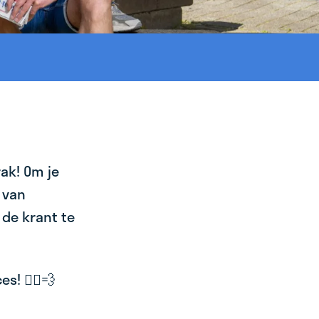
ak! Om je
 van
 de krant te
! 🚴‍♂️💨