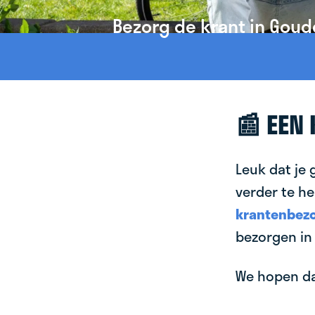
Bezorg de krant in Goud
📰 EEN
Leuk dat je 
verder te he
krantenbezo
bezorgen in
We hopen dat