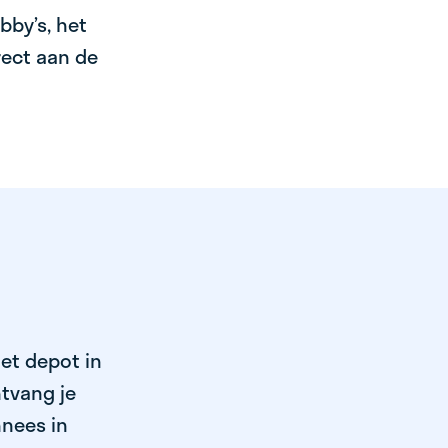
bby’s, het
irect aan de
het depot in
tvang je
nnees in