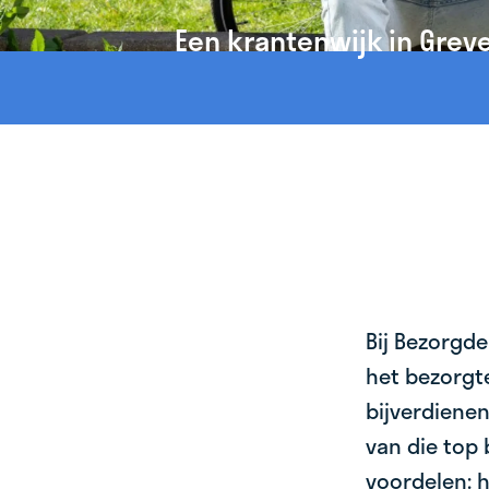
Een krantenwijk in Grev
Bij Bezorgde
het bezorgte
bijverdienen
van die top 
voordelen: h