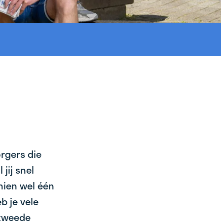
orgers die
jij snel
chien wel één
b je vele
 tweede