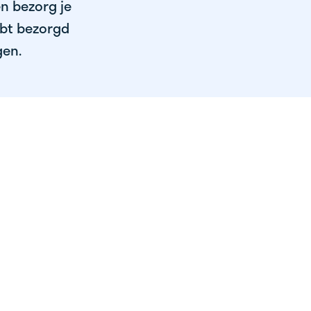
en bezorg je
ebt bezorgd
gen.