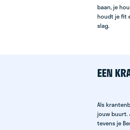
baan, je hou
houdt je fit
slag.
EEN KR
Als krantenb
jouw buurt.
tevens je Be