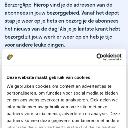
BerzorgApp. Hierop vind je de adressen van de
abonnees in jouw bezorggebied. Vanaf het depot
stap je weer op je fiets en bezorg je de abonnees
het nieuws van de dag! Als je je laatste krant hebt
bezorgd zit jouw werk er weer op en heb je tijd
voor andere leuke dingen.
DEZE KWALITEITEN HEEFT ONZE TOP
KRANTENBEZORGER
Deze website maakt gebruik van cookies
We gebruiken cookies om content en advertenties te
Je bent verantwoordelijk en zelfstandig
personaliseren, om functies voor social media te bieden
Je houdt van lekker bewegen in de frisse lucht
en om ons websiteverkeer te analyseren. Ook delen we
informatie over uw gebruik van onze site met onze
Je houdt vooral van fijn werk dat lekker bijverdient!
partners voor social media, adverteren en analyse. Deze
Je wordt blij van het bezorgen van het laatste nieuws
partners kunnen deze gegevens combineren met andere
informatie die u aan ze heeft verstrekt of die ze hebben