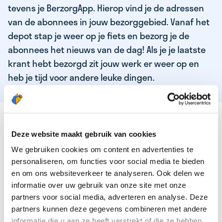
tevens je BerzorgApp. Hierop vind je de adressen
van de abonnees in jouw bezorggebied. Vanaf het
depot stap je weer op je fiets en bezorg je de
abonnees het nieuws van de dag! Als je je laatste
krant hebt bezorgd zit jouw werk er weer op en
heb je tijd voor andere leuke dingen.
DEZE KWALITEITEN HEEFT ONZE TOP
KRANTENBEZORGER
Deze website maakt gebruik van cookies
We gebruiken cookies om content en advertenties te
Je bent verantwoordelijk en zelfstandig
personaliseren, om functies voor social media te bieden
Je houdt van lekker bewegen in de frisse lucht
en om ons websiteverkeer te analyseren. Ook delen we
informatie over uw gebruik van onze site met onze
Je houdt vooral van fijn werk dat lekker bijverdient!
partners voor social media, adverteren en analyse. Deze
Je wordt blij van het bezorgen van het laatste nieuws
partners kunnen deze gegevens combineren met andere
informatie die u aan ze heeft verstrekt of die ze hebben