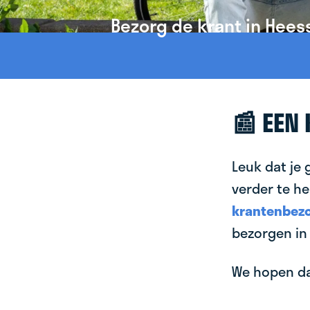
Bezorg de krant in Heess
📰 EEN
Leuk dat je 
verder te he
krantenbezo
bezorgen in 
We hopen dat