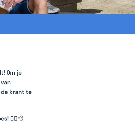
t! Om je
 van
 de krant te
! 🚴‍♂️💨