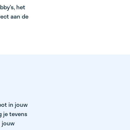
bby’s, het
irect aan de
pot in jouw
 je tevens
n jouw