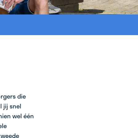
orgers die
jij snel
chien wel één
ele
 tweede