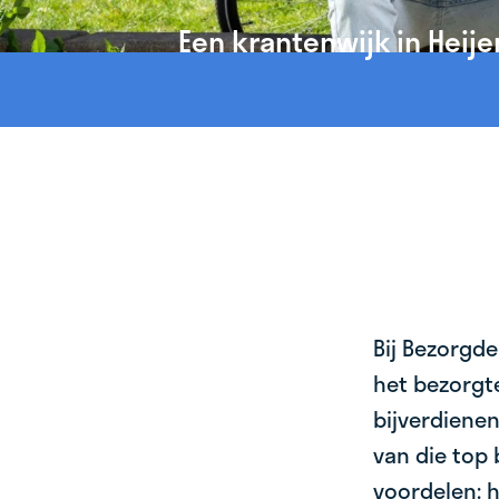
Een krantenwijk in Heije
Bij Bezorgde
het bezorgte
bijverdienen
van die top 
voordelen: h