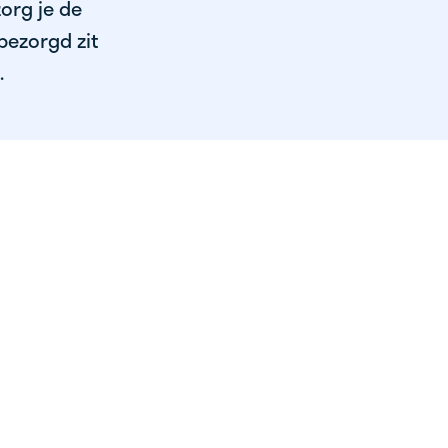
org je de
bezorgd zit
.