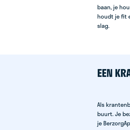
baan, je hou
houdt je fit
slag.
EEN KR
Als krantenb
buurt. Je b
je BerzorgAp